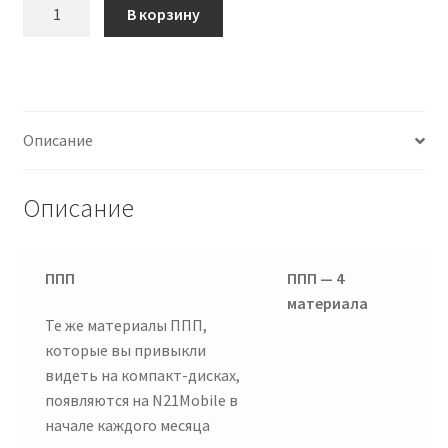
Количество
В корзину
товара
Активационный
код:
Лидерская
подписка
Описание
на
медиаплатформу
Описание
N21Mobile
(1
мес.)
ППП
ППП — 4
материала
Те же материалы ППП,
которые вы привыкли
видеть на компакт-дисках,
появляются на N21Mobile в
начале каждого месяца